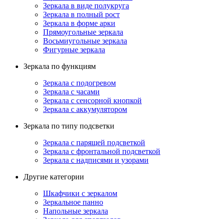
Зеркала в виде полукруга
Зеркала в полный рост
Зеркала в форме арки
Прямоугольные зеркала
Восьмиугольные зеркала
Фигурные зеркала
Зеркала по функциям
Зеркала с подогревом
Зеркала с часами
Зеркала с сенсорной кнопкой
Зеркала с аккумулятором
Зеркала по типу подсветки
Зеркала с парящей подсветкой
Зеркала с фронтальной подсветкой
Зеркала с надписями и узорами
Другие категории
Шкафчики с зеркалом
Зеркальное панно
Напольные зеркала