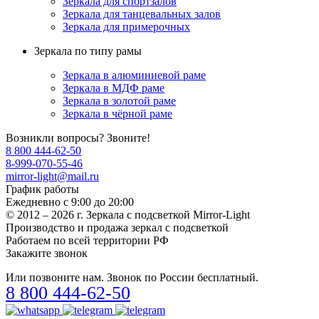
Зеркала для спортзалов
Зеркала для танцевальных залов
Зеркала для примерочных
Зеркала по типу рамы
Зеркала в алюминиевой раме
Зеркала в МДФ раме
Зеркала в золотой раме
Зеркала в чёрной раме
Возникли вопросы? Звоните!
8 800 444-62-50
8-999-070-55-46
mirror-light@mail.ru
График работы
Ежедневно с 9:00 до 20:00
© 2012 – 2026 г. Зеркала c подсветкой Mirror-Light
Производство и продажа зеркал с подсветкой
Работаем по всей территории РФ
Закажите звонок
Или позвоните нам. Звонок по России бесплатный.
8 800 444-62-50